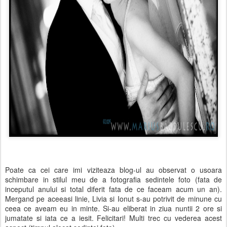
Poate ca cei care imi viziteaza blog-ul au observat o usoara
schimbare in stilul meu de a fotografia sedintele foto (fata de
inceputul anului si total diferit fata de ce faceam acum un an).
Mergand pe aceeasi linie, Livia si Ionut s-au potrivit de minune cu
ceea ce aveam eu in minte. Si-au eliberat in ziua nuntii 2 ore si
jumatate si iata ce a iesit. Felicitari! Multi trec cu vederea acest