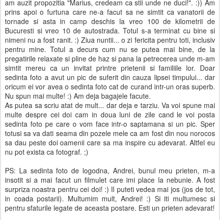
am auzit propozitia "Marius, credeam ca stii unde ne duci!". :)) Am
prins apoi o furtuna care ne-a facut sa ne simtit ca vanatorii de
tornade si asta in camp deschis la vreo 100 de kilometrii de
Bucuresti si vreo 10 de autostrada. Totul s-a terminat cu bine si
nimeni nu a fost ranit. :) Ziua nuntii... o zi fericita pentru toti, inclusiv
pentru mine. Totul a decurs cum nu se putea mai bine, de la
pregatirile relaxate si pline de haz si pana la petrecerea unde m-am
simtit mereu ca un invitat printre prietenii si familiile lor. Doar
sedinta foto a avut un pic de suferit din cauza lipsei timpului... dar
oricum ei vor avea o sedinta foto cat de curand intr-un oras superb.
Nu spun mai multe! :) Am deja bagajele facute.
As putea sa scriu atat de mult... dar deja e tarziu. Va voi spune mai
multe despre cei doi cam in doua luni de zile cand le voi posta
sedinta foto pe care o vom face intr-o saptamana si un pic. Sper
totusi sa va dati seama din pozele mele ca am fost din nou norocos
sa dau peste doi oamenii care sa ma inspire cu adevarat. Altfel eu
nu pot exista ca fotograf. ;)
PS: La sedinta foto de logodna, Andrei, bunul meu prieten, m-a
insotit si a mai facut un filmulet care imi place la nebunie. A fost
surpriza noastra pentru cei doi! :) Il puteti vedea mai jos (jos de tot,
in coada postarii). Multumim mult, Andrei! :) Si iti multumesc si
pentru sfaturile legate de aceasta postare. Esti un prieten adevarat!