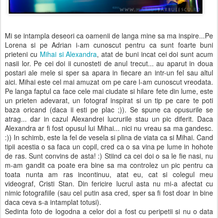
Mi se intampla deseori ca oamenii de langa mine sa ma inspire...Pe
Lorena si pe Adrian i-am cunoscut pentru ca sunt foarte buni
prieteni cu
Mihai si Alexandra
, atat de buni incat cei doi sunt acum
nasii lor. Pe cei doi ii cunosteti de anul trecut... au aparut in doua
postari ale mele si sper sa apara in fiecare an intr-un fel sau altul
aici. Mihai este cel mai amuzat om pe care l-am cunoscut vreodata.
Pe langa faptul ca face cele mai ciudate si hilare fete din lume, este
un prieten adevarat, un fotograf inspirat si un tip pe care te poti
baza oricand (daca ii esti pe plac ;)). Se spune ca opusurile se
atrag... dar in cazul Alexandrei lucrurile stau un pic diferit. Daca
Alexandra ar fi fost opusul lui Mihai... nici nu vreau sa ma gandesc.
:)) In schimb, este la fel de vesela si plina de viata ca si Mihai. Cand
tipii acestia o sa faca un copil, cred ca o sa vina pe lume in hohote
de ras. Sunt convins de asta! :) Stiind ca cei doi o sa le fie nasi, nu
m-am gandit ca poate era bine sa ma controlez un pic pentru ca
toata nunta am ras incontinuu, atat eu, cat si colegul meu
videograf, Cristi Stan. Din fericire lucrul asta nu mi-a afectat cu
nimic fotografiile (sau cel putin asa cred, sper sa fi fost doar in bine
daca ceva s-a intamplat totusi).
Sedinta foto de logodna a celor doi a fost cu peripetii si nu o data