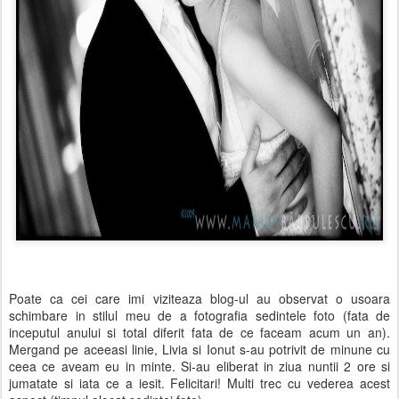
Poate ca cei care imi viziteaza blog-ul au observat o usoara
schimbare in stilul meu de a fotografia sedintele foto (fata de
inceputul anului si total diferit fata de ce faceam acum un an).
Mergand pe aceeasi linie, Livia si Ionut s-au potrivit de minune cu
ceea ce aveam eu in minte. Si-au eliberat in ziua nuntii 2 ore si
jumatate si iata ce a iesit. Felicitari! Multi trec cu vederea acest