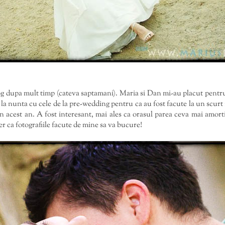
g dupa mult timp (cateva saptamani). Maria si Dan mi-au placut pentru 
la nunta cu cele de la pre-wedding pentru ca au fost facute la un scurt i
acest an. A fost interesant, mai ales ca orasul parea ceva mai amortit
r ca fotografiile facute de mine sa va bucure!