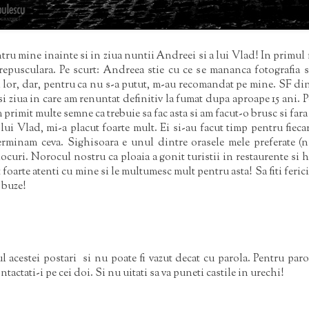
tru mine inainte si in ziua nuntii Andreei si a lui Vlad! In primul 
sculara. Pe scurt: Andreea stie cu ce se mananca fotografia si i
 lor, dar, pentru ca nu s-a putut, m-au recomandat pe mine. SF din 
si ziua in care am renuntat definitiv la fumat dupa aproape 15 ani. 
primit multe semne ca trebuie sa fac asta si am facut-o brusc si fara
ui Vlad, mi-a placut foarte mult. Ei si-au facut timp pentru fiec
terminam ceva. Sighisoara e unul dintre orasele mele preferate 
locuri. Norocul nostru ca ploaia a gonit turistii in restaurente si h
foarte atenti cu mine si le multumesc mult pentru asta! Sa fiti fericit
 buze!
ul acestei postari si nu poate fi vazut decat cu parola. Pentru par
actati-i pe cei doi. Si nu uitati sa va puneti castile in urechi!