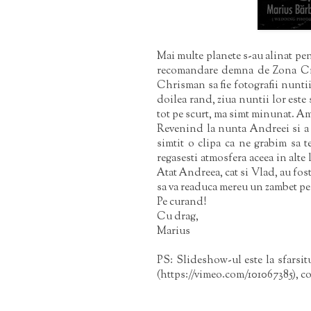
Mai multe planete s-au alinat pen
recomandare demna de Zona Crepu
Chrisman sa fie fotografii nuntii
doilea rand, ziua nuntii lor este 
tot pe scurt, ma simt minunat. Am 
Revenind la nunta Andreei si a l
simtit o clipa ca ne grabim sa 
regasesti atmosfera aceea in alte 
Atat Andreea, cat si Vlad, au fost 
sa va readuca mereu un zambet pe
Pe curand!
Cu drag,
Marius
PS:
Slideshow-ul este la sfarsit
(https://vimeo.com/101067385), cont