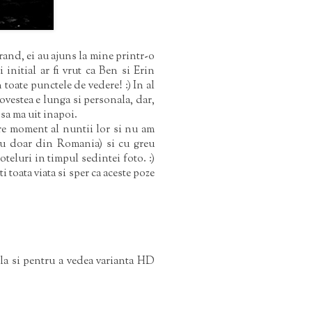
rand, ei au ajuns la mine printr-o
nitial ar fi vrut ca Ben si Erin
toate punctele de vedere! :) In al
Povestea e lunga si personala, dar,
 sa ma uit inapoi.
are moment al nuntii lor si nu am
(nu doar din Romania) si cu greu
oteluri in timpul sedintei foto. :)
i toata viata si sper ca aceste poze
ola si pentru a vedea varianta HD