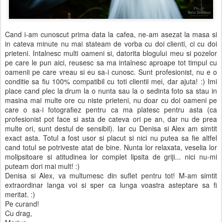
Cand i-am cunoscut prima data la cafea, ne-am asezat la masa si
in cateva minute nu mai stateam de vorba cu doi clienti, ci cu doi
prieteni. Intalnesc multi oameni si, datorita blogului meu si pozelor
pe care le pun aici, reusesc sa ma intalnesc aproape tot timpul cu
oamenii pe care vreau si eu sa-i cunosc. Sunt profesionist, nu e o
conditie sa fiu 100% compatibil cu toti clientii mei, dar ajuta! :) Imi
place cand plec la drum la o nunta sau la o sedinta foto sa stau in
masina mai multe ore cu niste prieteni, nu doar cu doi oameni pe
care o sa-i fotografiez pentru ca ma platesc pentru asta (ca
profesionist pot face si asta de cateva ori pe an, dar nu de prea
multe ori, sunt destul de sensibil). Iar cu Denisa si Alex am simtit
exact asta. Totul a fost usor si placut si nici nu putea sa fie altfel
cand totul se potriveste atat de bine. Nunta lor relaxata, veselia lor
molipsitoare si atitudinea lor complet lipsita de griji... nici nu-mi
puteam dori mai mult! :)
Denisa si Alex, va multumesc din suflet pentru tot! M-am simtit
extraordinar langa voi si sper ca lunga voastra asteptare sa fi
meritat. :)
Pe curand!
Cu drag,